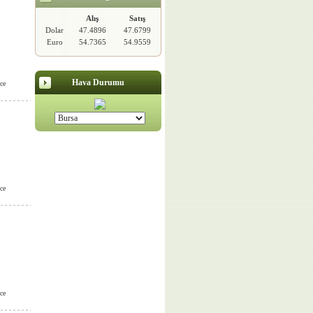
Alış
Satış
Dolar
47.4896
47.6799
Euro
54.7365
54.9559
Hava Durumu
ce
ce
ce