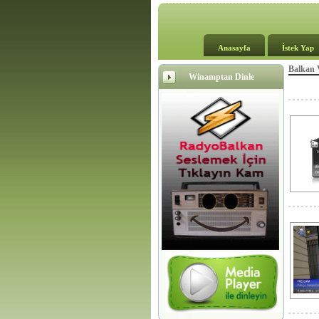
Anasayfa
İstek Yap
Balkan 
Winamptan Dinle