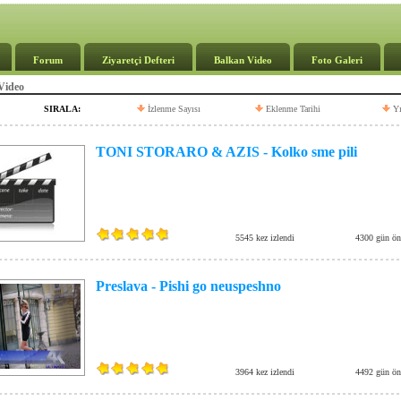
Forum
Ziyaretçi Defteri
Balkan Video
Foto Galeri
Video
SIRALA:
İzlenme Sayısı
Eklenme Tarihi
Yı
TONI STORARO & AZIS - Kolko sme pili
5545 kez izlendi
4300 gün ön
Preslava - Pishi go neuspeshno
3964 kez izlendi
4492 gün ön