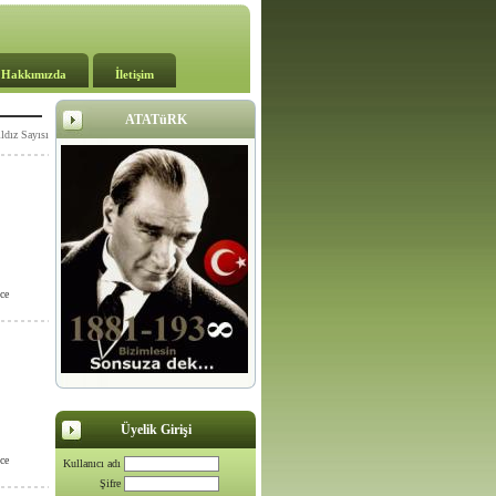
Hakkımızda
İletişim
ATATüRK
ldız Sayısı
ce
Üyelik Girişi
ce
Kullanıcı adı
Şifre