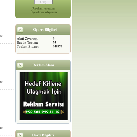
Parolamı unuttum
Üye olmak istiyorum
Ziyaret Bilgileri
ce
Aktif Ziyaretçi
3
Bugün Toplam
54
Toplam Ziyaret
346970
Reklam Alanı
ce
ce
Döviz Bilgileri