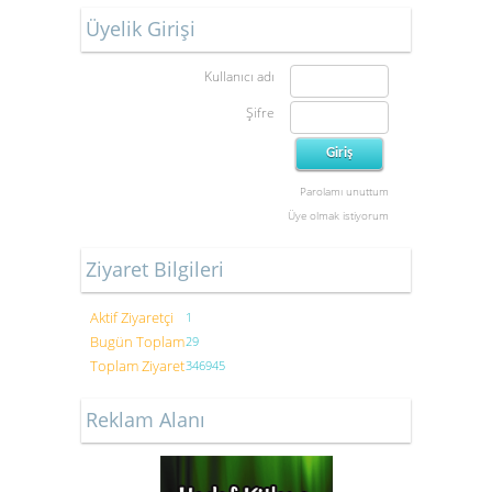
Üyelik Girişi
Kullanıcı adı
Şifre
Parolamı unuttum
Üye olmak istiyorum
Ziyaret Bilgileri
Aktif Ziyaretçi
1
Bugün Toplam
29
Toplam Ziyaret
346945
Reklam Alanı