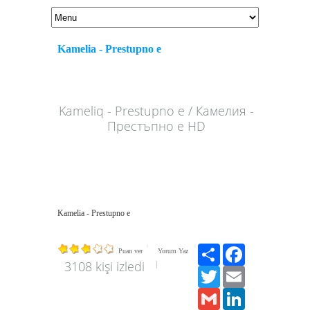
Kamelia - Prestupno e
Kameliq - Prestupno e / Камелия -
Престъпно е HD
Kamelia - Prestupno e
Paylaş
Facebook
Puan ver
Yorum Yaz
3108 kişi izledi
Twitter
Email
Gmail
LinkedIn