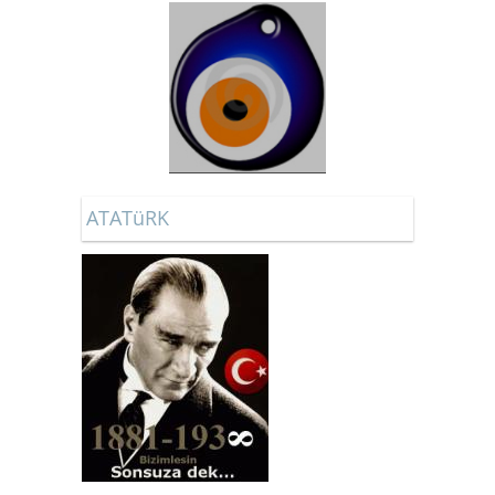
ATATüRK