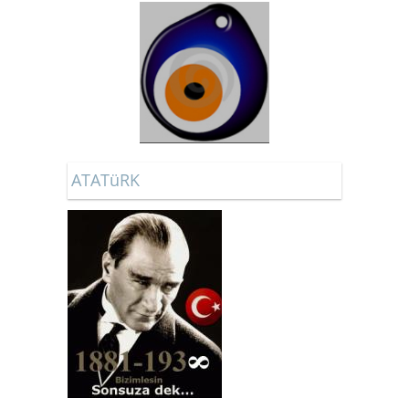
ATATüRK