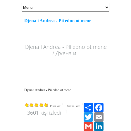
Djena i Andrea - Pii edno ot mene
Djena i Andrea - Pii edno ot mene
/ Джена и...
Djena i Andrea - Pii edno ot mene
Paylaş
Facebook
Puan ver
Yorum Yaz
3601 kişi izledi
Twitter
Email
Gmail
LinkedIn