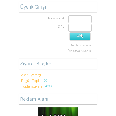
Üyelik Girişi
Kullanıcı adı
Şifre
Parolamı unuttum
Üye olmak istiyorum
Ziyaret Bilgileri
Aktif Ziyaretçi
1
Bugün Toplam
20
Toplam Ziyaret
346936
Reklam Alanı