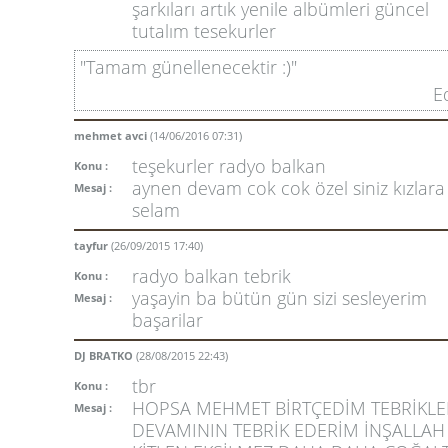
şarkıları artık yenile albümleri güncel
tutalım tesekurler
"Tamam günellenecektir :)"
E
mehmet avci
(14/06/2016 07:31)
teşekurler radyo balkan
Konu :
aynen devam cok cok özel siniz kızlara
Mesaj :
selam
tayfur
(26/09/2015 17:40)
radyo balkan tebrik
Konu :
yaşayin ba bütün gün sizi sesleyerim
Mesaj :
başarilar
DJ BRATKO
(28/08/2015 22:43)
tbr
Konu :
HOPSA MEHMET BİRTÇEDİM TEBRİKLE
Mesaj :
DEVAMININ TEBRİK EDERİM İNŞALLAH