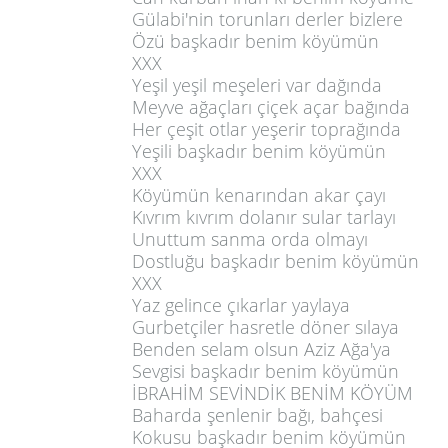
Gülabi'nin torunları derler bizlere
Özü başkadır benim köyümün
XXX
Yeşil yeşil meşeleri var dağında
Meyve ağaçları çiçek açar bağında
Her çeşit otlar yeşerir toprağında
Yeşili başkadır benim köyümün
XXX
Köyümün kenarından akar çayı
Kıvrım kıvrım dolanır sular tarlayı
Unuttum sanma orda olmayı
Dostluğu başkadır benim köyümün
XXX
Yaz gelince çıkarlar yaylaya
Gurbetçiler hasretle döner sılaya
Benden selam olsun Aziz Ağa'ya
Sevgisi başkadır benim köyümün
İBRAHİM SEVİNDİK BENİM KÖYÜM
Baharda şenlenir bağı, bahçesi
Kokusu başkadır benim köyümün