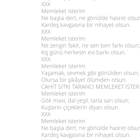
XXX
Memleket isterim
Ne başta dert, ne gönülde hasret olsu
Kardeş kavgasına bir nihayet olsun.
XXX
Memleket isterim
Ne zengin fakir, ne sen ben farkı olsun;
Kış günü herkesin evi barkı olsun.
XXX
Memleket isterim
Yaşamak, sevmek gibi gönülden olsun;
Olursa bir şikâyet ölümden olsun.
CAHİT SITKI TARANCI MEMLEKET İSTE
Memleket isterim
Gök mavi, dal yeşil, tarla sarı olsun;
Kuşların çiçeklerin diyarı olsun.
XXX
Memleket isterim
Ne başta dert, ne gönülde hasret olsu
Kardeş kavgasına bir nihayet olsun.