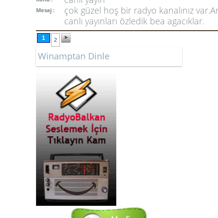
çok güzel hoş bir radyo kanalınız var.
Mesaj :
canlı yayınları özledik bea agacıklar.
1
2
Winamptan Dinle