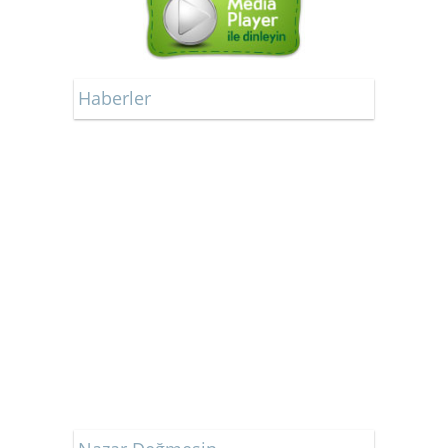
Haberler