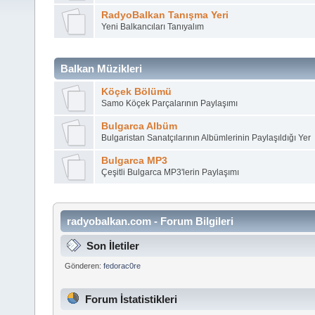
RadyoBalkan Tanışma Yeri
Yeni Balkancıları Tanıyalım
Balkan Müzikleri
Köçek Bölümü
Samo Köçek Parçalarının Paylaşımı
Bulgarca Albüm
Bulgaristan Sanatçılarının Albümlerinin Paylaşıldığı Yer
Bulgarca MP3
Çeşitli Bulgarca MP3'lerin Paylaşımı
radyobalkan.com - Forum Bilgileri
Son İletiler
Gönderen:
fedorac0re
Forum İstatistikleri