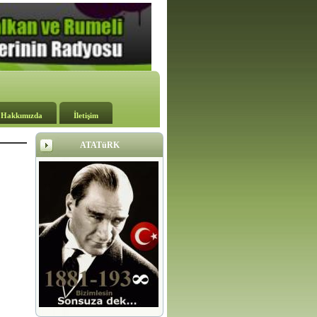
Hakkımızda
İletişim
ATATüRK