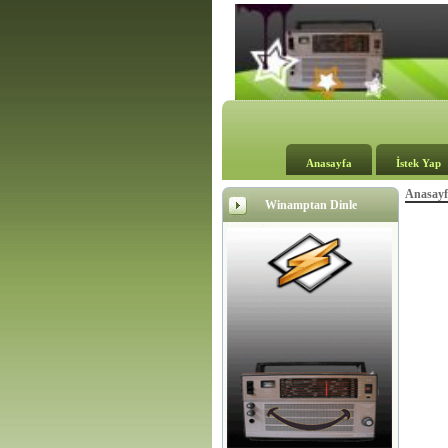
Anasayfa
İstek Yap
Anasayf
Winamptan Dinle