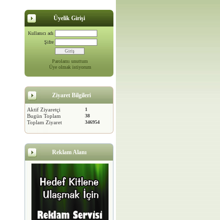
Üyelik Girişi
Kullanıcı adı
Şifre
Parolamı unuttum
Üye olmak istiyorum
Ziyaret Bilgileri
Aktif Ziyaretçi
1
Bugün Toplam
38
Toplam Ziyaret
346954
Reklam Alanı